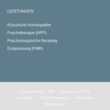
LEISTUNGEN
Klassische Homöopathie
Psychotherapie (HPP)
Psychoanalytische Beratung
Entspannung (PMR)
© Copyright 2012 -
2026 | Umgesetzt by
YOUR
pageMaker
| All Rights Reserved |
Petra Ramm
Heilpraktikerin