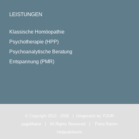
LEISTUNGEN
Klassische Homöopathie
Psychotherapie (HPP)
Psychoanalytische Beratung
Entspannung (PMR)
© Copyright 2012 -
2026 | Umgesetzt by
YOUR
pageMaker
| All Rights Reserved |
Petra Ramm
Heilpraktikerin