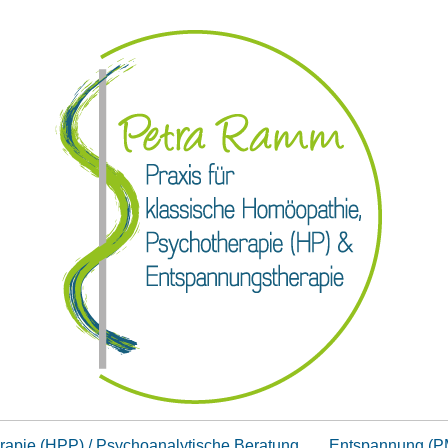
rapie (HPP) / Psychoanalytische Beratung
Entspannung (