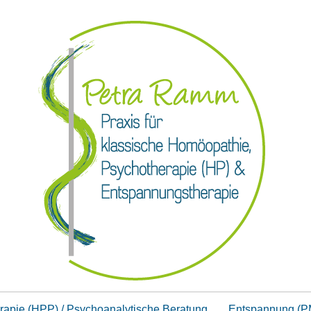
rapie (HPP) / Psychoanalytische Beratung
Entspannung (