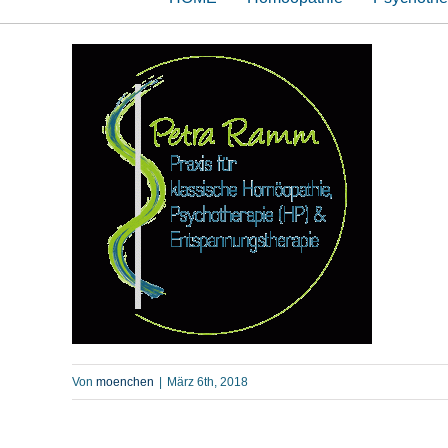
Von
moenchen
|
März 6th, 2018