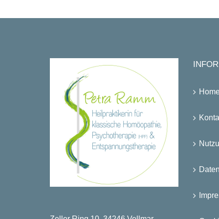
INFOR
Hom
Konta
Nutz
Date
Impr
Zeller Ring 10, 34246 Vellmar