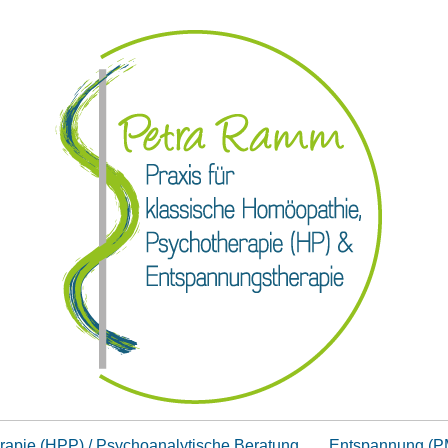
rapie (HPP) / Psychoanalytische Beratung
Entspannung (