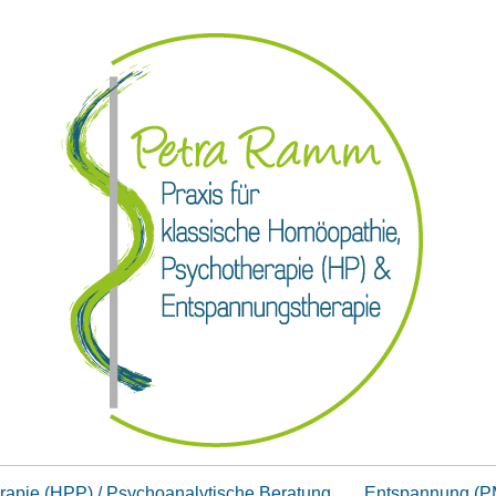
rapie (HPP) / Psychoanalytische Beratung
Entspannung (