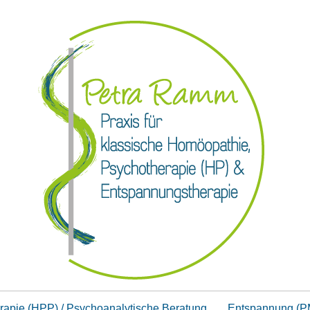
rapie (HPP) / Psychoanalytische Beratung
Entspannung (