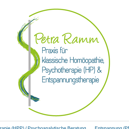
rapie (HPP) / Psychoanalytische Beratung
Entspannung (