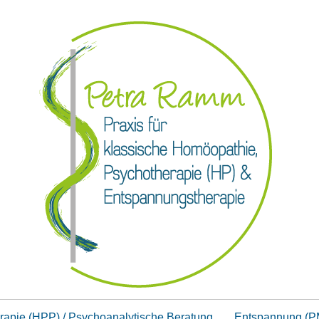
rapie (HPP) / Psychoanalytische Beratung
Entspannung (